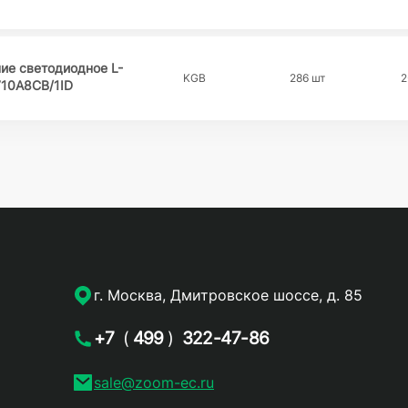
ие светодиодное L-
KGB
286 шт
2
710A8CB/1ID
г. Москва, Дмитровское шоссе, д. 85
+7
(
499
)
322-47-86
sale@zoom-ec.ru