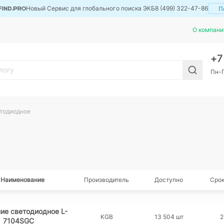
Новый Сервис для глобального поиска ЭКБ
8 (499) 322-47-86
П
О компани
+
Пн-П
тодиодное
Наименование
Производитель
Доступно
Срок
ие светодиодное L-
KGB
13 504 шт
2
7104SGC