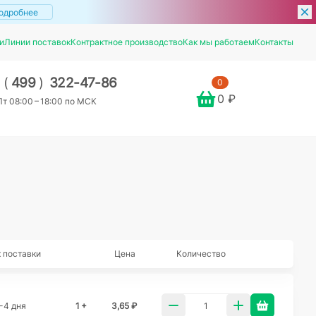
одробнее
и
Линии поставок
Контрактное производство
Как мы работаем
Контакты
7
(
499
)
322-47-86
0
0 ₽
т 08:00 – 18:00 по МСК
 поставки
Цена
Количество
-4 дня
1 +
3,65 ₽