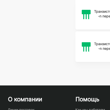
Транзис
-n пе
Транзис
-n пер
О компании
Помощь
Линии поставок
Как мы работаем