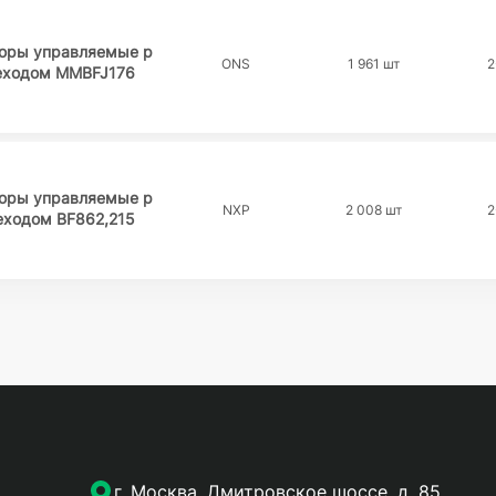
торы управляемые p
ONS
1 961 шт
2
реходом MMBFJ176
торы управляемые p
NXP
2 008 шт
2
еходом BF862,215
г. Москва, Дмитровское шоссе, д. 85