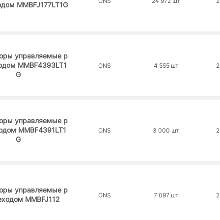
ONS
24 972 шт
2
ходом MMBFJ177LT1G
торы управляемые p
ходом MMBF4393LT1
ONS
4 555 шт
2
G
торы управляемые p
ходом MMBF4391LT1
ONS
3 000 шт
2
G
торы управляемые p
ONS
7 097 шт
2
реходом MMBFJ112