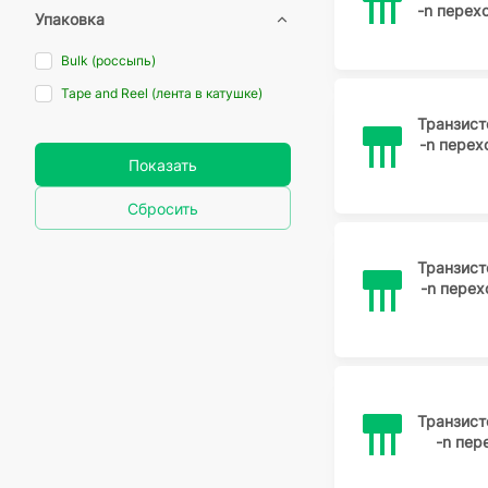
-n пере
Упаковка
Bulk (россыпь)
Tape and Reel (лента в катушке)
Транзис
-n пере
Показать
Сбросить
Транзис
-n пере
Транзис
-n пе