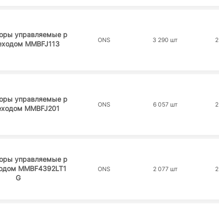
торы управляемые p
ONS
3 290 шт
2
реходом MMBFJ113
торы управляемые p
ONS
6 057 шт
2
реходом MMBFJ201
торы управляемые p
ходом MMBF4392LT1
ONS
2 077 шт
2
G