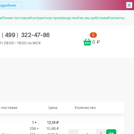
одробнее
и
Линии поставок
Контрактное производство
Как мы работаем
Контакты
7
(
499
)
322-47-86
0
0 ₽
т 08:00 – 18:00 по МСК
 поставки
Цена
Количество
1 +
12,16 ₽
256 +
10,86 ₽