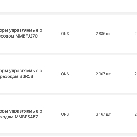
торы управляемые p
ONS
2 886 шт
2
реходом MMBFJ270
торы управляемые p
ONS
2 967 шт
2
ереходом BSR58
торы управляемые p
ONS
3 167 шт
2
еходом MMBF5457