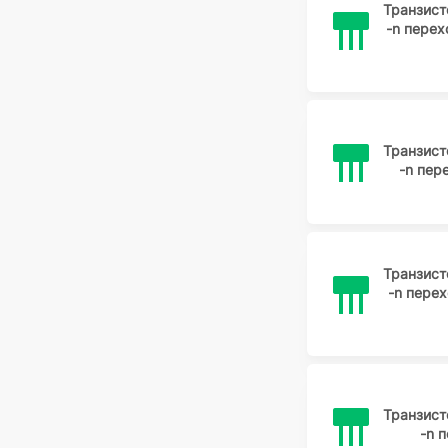
Транзис
-n пере
Транзис
-n пе
Транзис
-n пере
Транзис
-n 