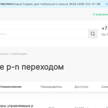
Новый Сервис для глобального поиска ЭКБ
8 (499) 322-47-86
П
О компани
+
Пн-П
мые p-n переходом
е p-n переходом
Наименование
Производитель
Доступно
Срок
торы управляемые p