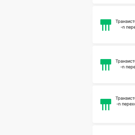
Транзис
-n пе
Транзис
-n пе
Транзис
-n пере