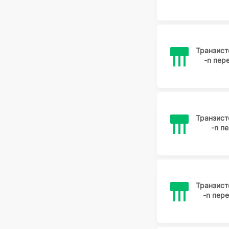
Транзис
-n пе
Транзис
-n п
Транзис
-n пер